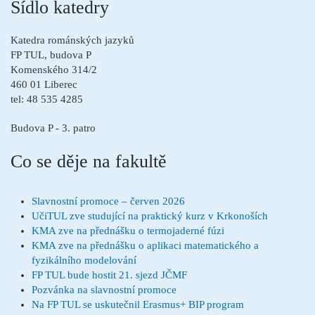
Sídlo katedry
Katedra románských jazyků
FP TUL, budova P
Komenského 314/2
460 01 Liberec
tel: 48 535 4285
Budova P - 3. patro
Co se děje na fakultě
Slavnostní promoce – červen 2026
UčiTUL zve studující na praktický kurz v Krkonoších
KMA zve na přednášku o termojaderné fúzi
KMA zve na přednášku o aplikaci matematického a
fyzikálního modelování
FP TUL bude hostit 21. sjezd JČMF
Pozvánka na slavnostní promoce
Na FP TUL se uskutečnil Erasmus+ BIP program